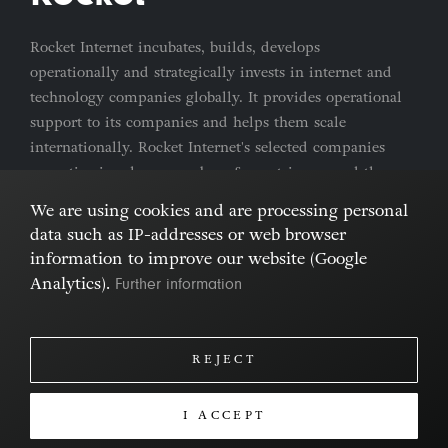
Rocket Internet incubates, builds, develops
operationally and strategically invests in internet and
technology companies globally. It provides operational
support to its companies and helps them scale
internationally. Rocket Internet's selected companies
are active in a large number of countries around the
world.
We are using cookies and are processing personal
data such as IP-addresses or web browser
Imprint & Privacy Policy
Cookies
information to improve our website (Google
Further information
Analytics).
REJECT
I ACCEPT